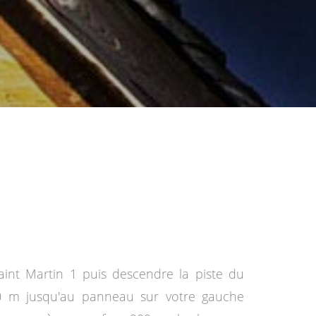
aint Martin 1 puis descendre la piste du
00 m jusqu'au panneau sur votre gauche