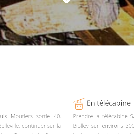
En télécabine
puis Moutiers sortie 40.
Prendre la télécabine S
lleville, continuer sur la
Biolley sur environs 3