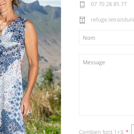
07 70 28 85 77
refuge.letraitd
Combien font 1+3:
*
: