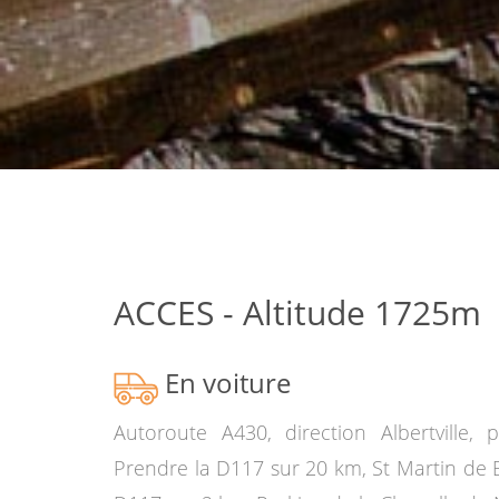
ACCES - Altitude 1725m
En voiture
Autoroute A430, direction Albertville, 
Prendre la D117 sur 20 km, St Martin de Be